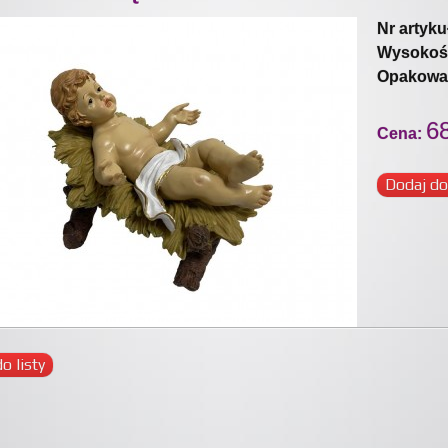
Nr artyku
Wysokoś
Opakowa
68
Cena:
Dodaj do
o listy