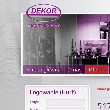
Strona główna
O nas
Oferta
Strona g
Logowanie (Hurt)
Login
517
Hasło