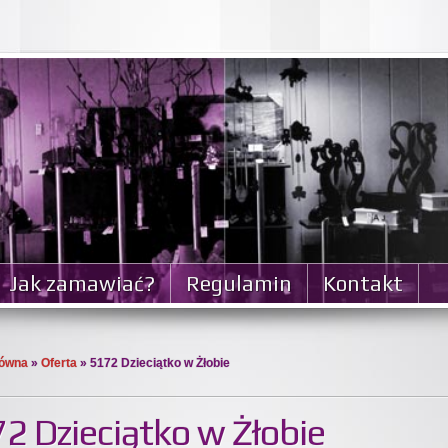
Jak zamawiać?
Regulamin
Kontakt
łówna
»
Oferta
» 5172 Dzieciątko w Żłobie
2 Dzieciątko w Żłobie