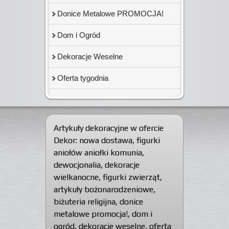
Donice Metalowe PROMOCJA!
Dom i Ogród
Dekoracje Weselne
Oferta tygodnia
Artykuły dekoracyjne w ofercie
Dekor:
nowa dostawa
,
figurki
aniołów aniołki komunia
,
dewocjonalia
,
dekoracje
wielkanocne
,
figurki zwierząt
,
artykuły bożonarodzeniowe
,
biżuteria religijna
,
donice
metalowe promocja!
,
dom i
ogród
,
dekoracje weselne
,
oferta