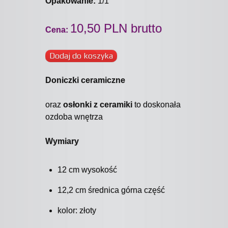
Opakowanie:
1/1
10,50 PLN brutto
Cena:
Dodaj do koszyka
Doniczki ceramiczne
oraz
osłonki z ceramiki
to doskonała
ozdoba wnętrza
Wymiary
12 cm wysokość
12,2 cm średnica górna część
kolor: złoty