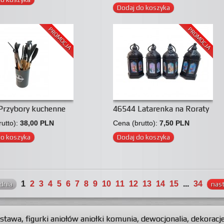
Dodaj do koszyka
PROMOCJA
PROMOCJA
Przybory kuchenne
46544 Latarenka na Roraty
utto):
38,00 PLN
Cena (brutto):
7,50 PLN
do koszyka
Dodaj do koszyka
1
2
3
4
5
6
7
8
9
10
11
12
13
14
15
...
34
dnia
nas
stawa
,
figurki aniołów aniołki komunia
,
dewocjonalia
,
dekoracj