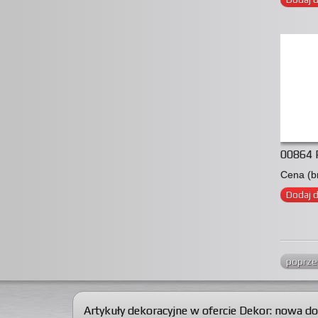
00864 
Cena (br
Dodaj 
poprze
Artykuły dekoracyjne w ofercie Dekor:
nowa do