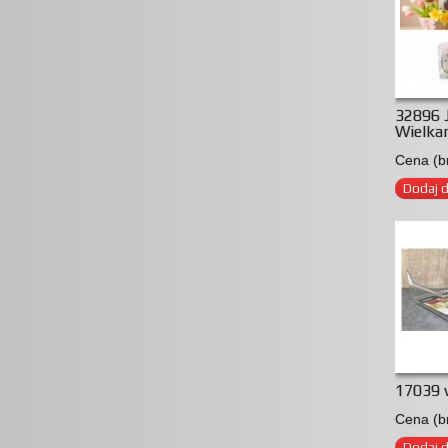
32896 
Wielka
Cena (br
Dodaj 
17039 
Cena (br
Dodaj 