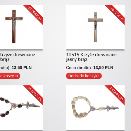
PROMOCJA
PROMOCJA
Krzyże drewniane
10515 Krzyże drewniane
 brąz
jasny brąz
utto):
13,50 PLN
Cena (brutto):
13,50 PLN
do koszyka
Dodaj do koszyka
PROMOCJA
PROMOCJA