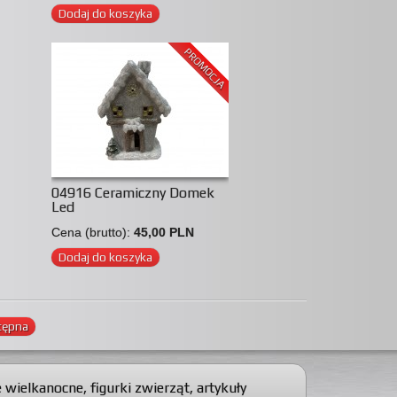
Dodaj do koszyka
PROMOCJA
04916 Ceramiczny Domek
Led
Cena (brutto):
45,00 PLN
Dodaj do koszyka
tępna
e wielkanocne
,
figurki zwierząt
,
artykuły