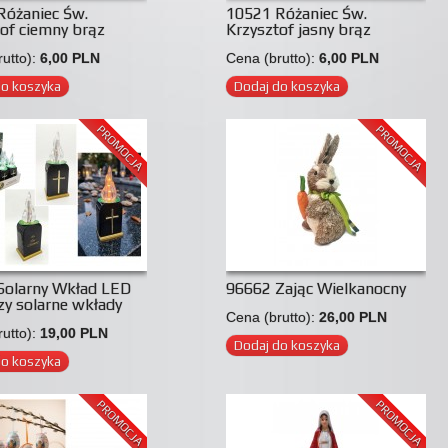
Różaniec Św.
10521 Różaniec Św.
of ciemny brąz
Krzysztof jasny brąz
utto):
6,00 PLN
Cena (brutto):
6,00 PLN
do koszyka
Dodaj do koszyka
PROMOCJA
PROMOCJA
Solarny Wkład LED
96662 Zając Wielkanocny
zy solarne wkłady
Cena (brutto):
26,00 PLN
utto):
19,00 PLN
Dodaj do koszyka
do koszyka
PROMOCJA
PROMOCJA