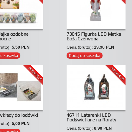
Jajka ozdobne
73045 Figurka LED Matka
nocne
Boża Czerwona
utto):
5,50 PLN
Cena (brutto):
19,90 PLN
do koszyka
Dodaj do koszyka
PROMOCJA
PROMOCJA
wkłady do lodówki
46711 Latarenki LED
Podświetlane na Roraty
utto):
5,00 PLN
Cena (brutto):
8,90 PLN
do koszyka