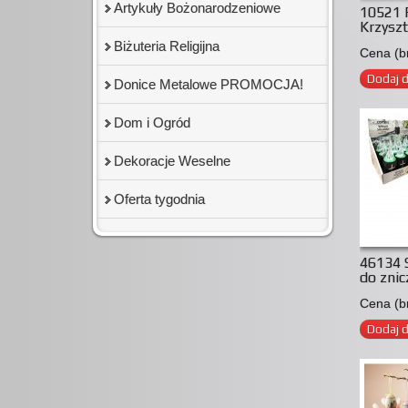
Artykuły Bożonarodzeniowe
10521 
Krzyszt
Biżuteria Religijna
Cena (br
Dodaj 
Donice Metalowe PROMOCJA!
Dom i Ogród
Dekoracje Weselne
Oferta tygodnia
46134 
do znic
Cena (br
Dodaj 