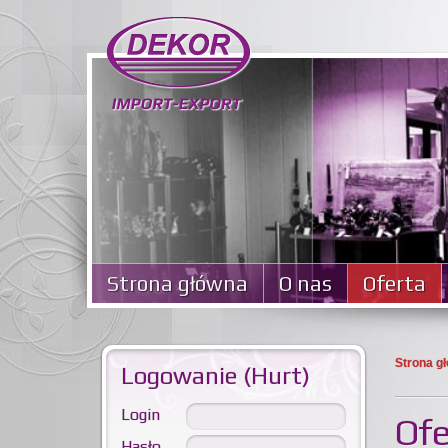
Strona główna
O nas
Oferta
Strona g
Logowanie (Hurt)
Login
Ofe
Hasło