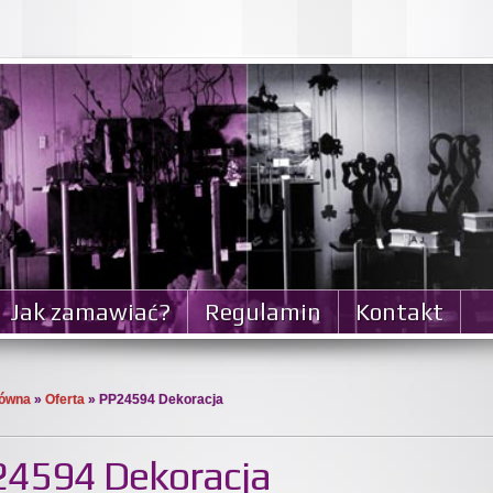
Jak zamawiać?
Regulamin
Kontakt
łówna
»
Oferta
» PP24594 Dekoracja
4594 Dekoracja