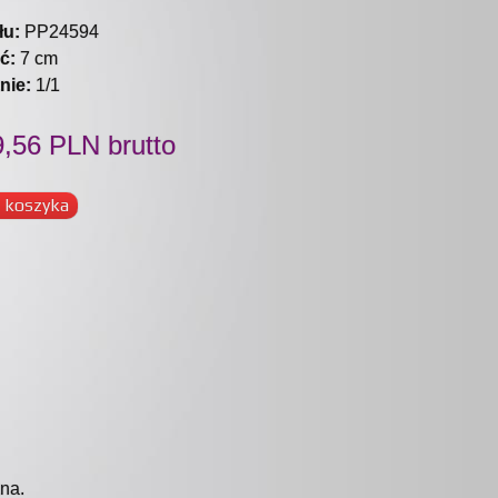
łu:
PP24594
ć:
7 cm
nie:
1/1
,56 PLN brutto
 koszyka
na.