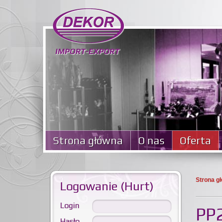
Strona główna
O nas
Oferta
Strona g
Logowanie (Hurt)
Login
PP2
Hasło